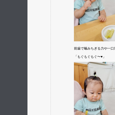
前歯で噛みちぎる力や一口
「もぐもぐもぐ〜♥」