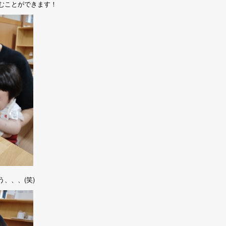
むことができます！
、、、(笑)