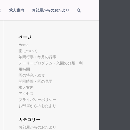
て
求人案内
お部屋からのおたより
ページ
Home
園について
年間行事・毎月の行事
デーリープログラム・入園の分類・利
用時間
園の特色・給食
開園時間・園の見学
求人案内
アクセス
プライバシーポリシー
お部屋からのおたより
カテゴリー
お部屋からのおたより