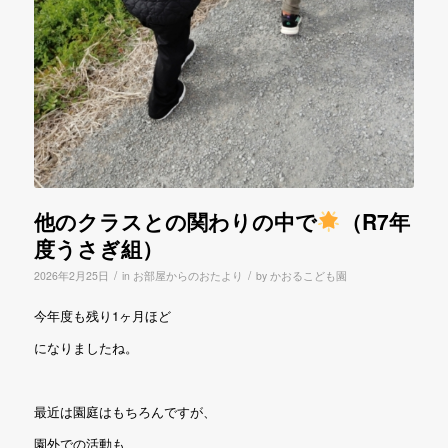
他のクラスとの関わりの中で
（R7年
度うさぎ組）
/
/
2026年2月25日
in
お部屋からのおたより
by
かおるこども園
今年度も残り1ヶ月ほど
になりましたね。
最近は園庭はもちろんですが、
園外での活動も