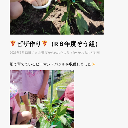
ピザ作り
（R８年度ぞう組）
/
/
2026年6月12日
in
お部屋からのおたより
by
かおるこども園
畑で育てているピーマン・バジルを収穫しました