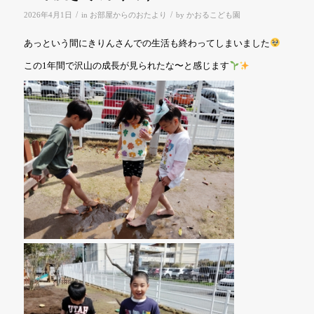
/
/
2026年4月1日
in
お部屋からのおたより
by
かおるこども園
あっという間にきりんさんでの生活も終わってしまいました
この1年間で沢山の成長が見られたな〜と感じます