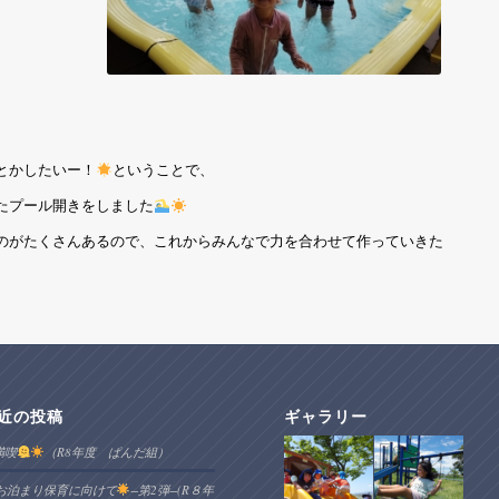
とかしたいー！
ということで、
たプール開きをしました
のがたくさんあるので、これからみんなで力を合わせて作っていきた
近の投稿
ギャラリー
満喫
（R8年度 ぱんだ組）
お泊まり保育に向けて
−第2弾−(R８年