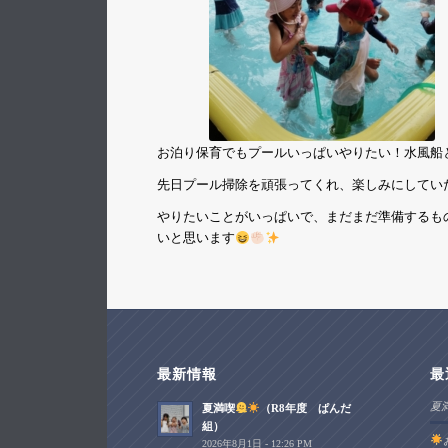
お泊り保育でもプールいっぱいやりたい！水風船
先日プール掃除を頑張ってくれ、楽しみにしてい
やりたいことがいっぱいで、まだまだ準備するも
いと思います
最新情報
最
夏
夏満喫
（R8年度 ぱんだ
組）
2026年8月1日 - 12:26 PM