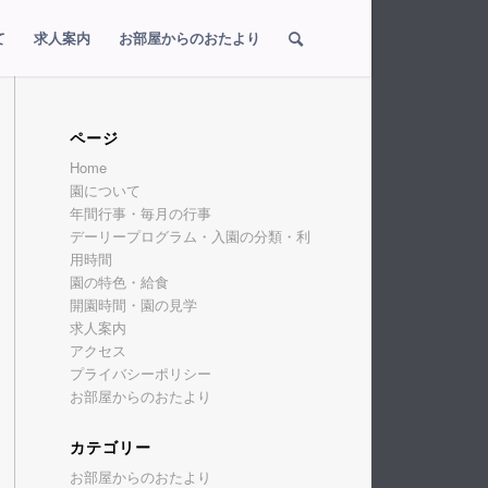
て
求人案内
お部屋からのおたより
ページ
Home
園について
年間行事・毎月の行事
デーリープログラム・入園の分類・利
用時間
園の特色・給食
開園時間・園の見学
求人案内
アクセス
プライバシーポリシー
お部屋からのおたより
カテゴリー
お部屋からのおたより