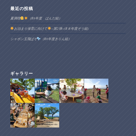
最近の投稿
夏満喫
（R8年度 ぱんだ組）
お泊まり保育に向けて
−第2弾−(R８年度ぞう組)
シャボン玉飛ばそ
（R8年度きりん組）
ギャラリー