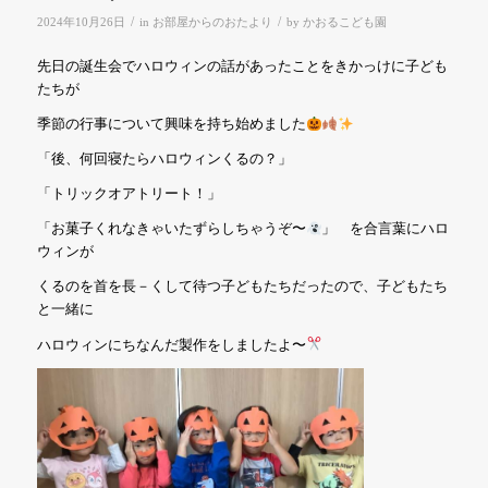
/
/
2024年10月26日
in
お部屋からのおたより
by
かおるこども園
先日の誕生会でハロウィンの話があったことをきかっけに子ども
たちが
季節の行事について興味を持ち始めました
「後、何回寝たらハロウィンくるの？」
「トリックオアトリート！」
「お菓子くれなきゃいたずらしちゃうぞ〜
」 を合言葉にハロ
ウィンが
くるのを首を長－くして
待つ子どもたちだったので、子どもたち
と一緒に
ハロウィンにちなんだ製作をしましたよ〜